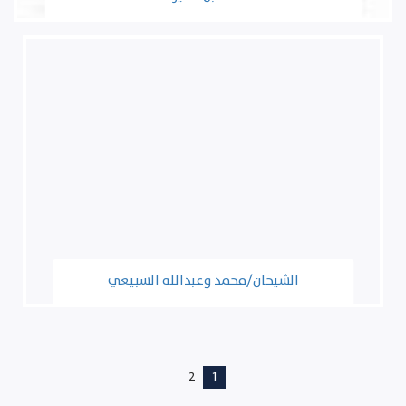
الشيخان/محمد وعبدالله السبيعي
2
1